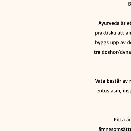
B
Ayurveda är e
praktiska att an
byggs upp av de
tre doshor/dynam
Vata består av 
entusiasm, insp
Pitta ä
ämnesomsättnin