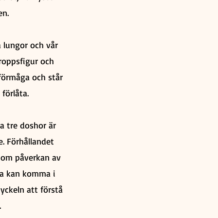
en.
 lungor och vår
roppsfigur och
 förmåga och står
 förlåta.
a tre doshor är
. Förhållandet
enom påverkan av
sha kan komma i
yckeln att förstå
.