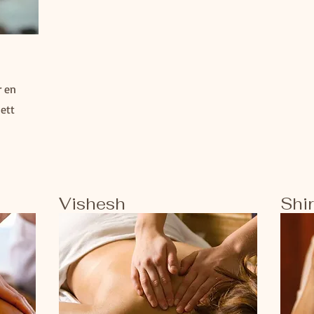
r en
 ett
Vishesh
Shi