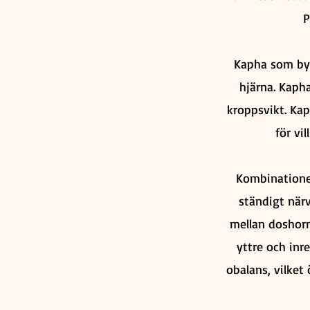
P
Kapha som byg
hjärna. Kaph
kroppsvikt. Kap
för vi
Kombinationen
ständigt när
mellan doshorn
yttre och inr
obalans, vilket