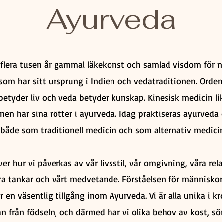
Ayurveda
flera tusen år gammal läkekonst och samlad visdom för n
 som har sitt ursprung i Indien och vedatraditionen. Orde
 betyder liv och veda betyder kunskap. Kinesisk medicin l
nen har sina rötter i ayurveda. Idag praktiseras ayurveda 
både som traditionell medicin och som alternativ medicin
er hur vi påverkas av vår livsstil, vår omgivning, våra rela
åra tankar och vårt medvetande. Förståelsen för människor
r en väsentlig tillgång inom Ayurveda. Vi är alla unika i 
an från födseln, och därmed har vi olika behov av kost, s