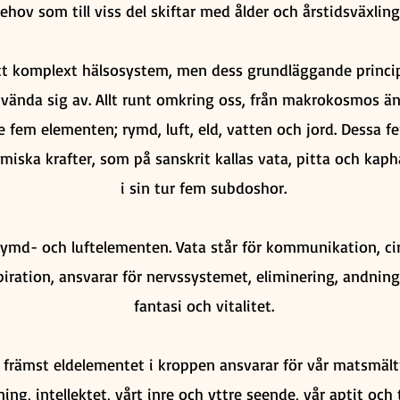
ehov som till viss del skiftar med ålder och årstidsväxling
tt komplext hälsosystem, men dess grundläggande princip
vända sig av. Allt runt omkring oss, från makrokosmos ända
 fem elementen; rymd, luft, eld, vatten och jord. Dessa f
iska krafter, som på sanskrit kallas vata, pitta och kaph
i sin tur fem subdoshor.
rymd- och luftelementen. Vata står för kommunikation, cirk
iration, ansvarar för nervssystemet, eliminering, andning
fantasi och vitalitet.
r främst eldelementet i kroppen ansvarar för vår matsmält
g, intellektet, vårt inre och yttre seende, vår aptit och tö