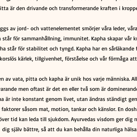
itta är den drivande och transformerande kraften i kropp
gs av jord- och vattenelementet smörjer våra leder, våra
a står för sammanhållning, immunitet. Kapha skapar vår k
ha står för stabilitet och tyngd. Kapha har en sårläkande
llkorslös kärlek, tillgivenhet, förståelse och vår förmåga att
 av vata, pitta och kapha är unik hos varje människa. All
varande men oftast är det en eller två som är dominerande
a är inte konstant genom livet, utan ändras ständigt g
e faktorer såsom mat, motion, tankar och känslor. En do
 över tid kan leda till sjukdom. Ayurvedas visdom ger dig n
dig själv bättre, så att du kan behålla din naturliga hälsa