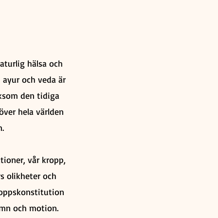
aturlig hälsa och
n ayur och veda är
iksom den tidiga
över hela världen
.
tioner, vår kropp,
s olikheter och
kroppskonstitution
ömn och motion.