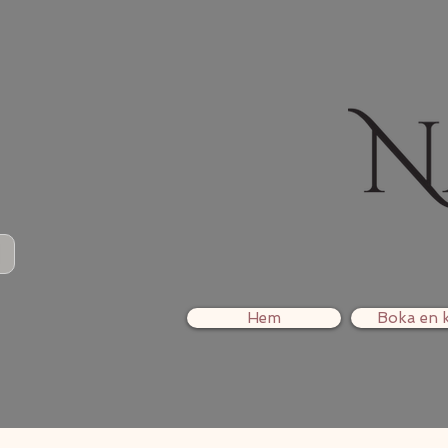
Hem
Boka en k