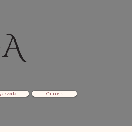
yurveda
Om oss