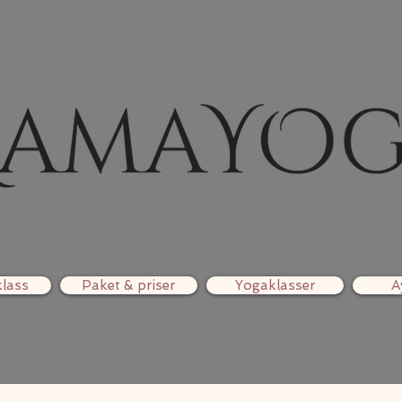
lass
Paket & priser
Yogaklasser
A